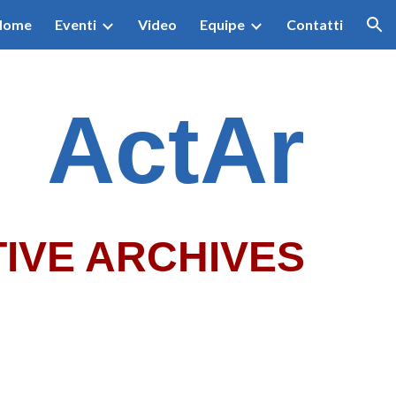
 Home
Eventi
Video
Equipe
Contatti
ion
ActAr
IVE ARCHIVES